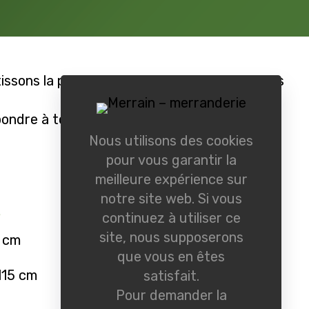
ssons la provenance et la traçabilité des bois
épondre à tout type de commande.
Nous utilisons des cookies
pour vous garantir la
meilleure expérience sur
notre site web. Si vous
s
continuez à utiliser ce
site, nous supposerons
0 cm
que vous en êtes
 115 cm
satisfait.
Pour demander la